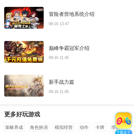
冒险者营地系统介绍
09-16 13:47
巅峰争霸冠军介绍
09-16 11:45
新手战力篇
09-16 11:05
更多好玩游戏
全部
>
策略养成
角色扮演
模拟经营
动作
卡牌
塔防
下载盒子