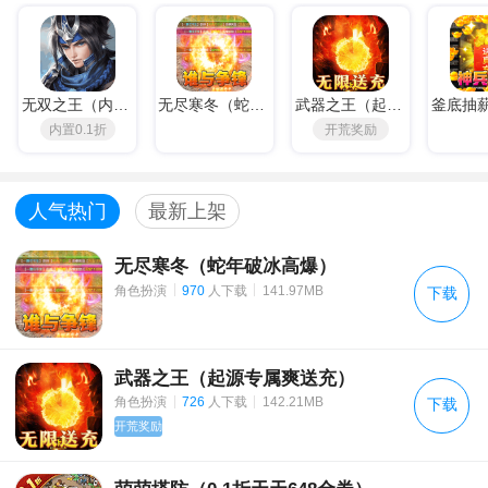
《梦幻西游》2021年7月28日更新公告
《斗罗大陆2绝世唐门》3月19日全平台公测
《吞星》 停运公告
无双之王（内置0.1折）
无尽寒冬（蛇年破冰高爆）
武器之王（起源专属爽送充）
内置0.1折
开荒奖励
剑弑天下 本周合服方案初版如下
《九州觅仙录》明日合服终版
人气热门
最新上架
传奇霸主 开服活动
无尽寒冬（蛇年破冰高爆）
传奇霸主 神器合服活动
|
|
角色扮演
970
人下载
141.97MB
下载
《原始传奇》4月12日 更新公告
《原始传奇》6月18日 维护公告
武器之王（起源专属爽送充）
|
|
角色扮演
726
人下载
142.21MB
下载
《原始传奇》6月18日 更新公告
开荒奖励
教主之家（GM版）福利介绍