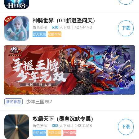
神骑世界（0.1折逍遥问天）
|
|
角色扮演
638
人下载
427.44MB
下载
首充双倍
炫酷时装
少年三国志2
新游推荐
权霸天下（墨离沉默专属）
|
|
角色扮演
363
人下载
142.11MB
下载
自动回收
无限白嫖
轻松霸服