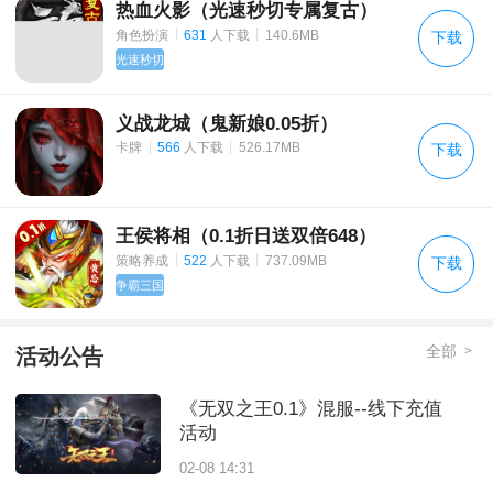
热血火影（光速秒切专属复古）
|
|
角色扮演
631
人下载
140.6MB
下载
光速秒切
义战龙城（鬼新娘0.05折）
|
|
卡牌
566
人下载
526.17MB
下载
王侯将相（0.1折日送双倍648）
|
|
策略养成
522
人下载
737.09MB
下载
争霸三国
全部
>
活动公告
《无双之王0.1》混服--线下充值
活动
02-08 14:31