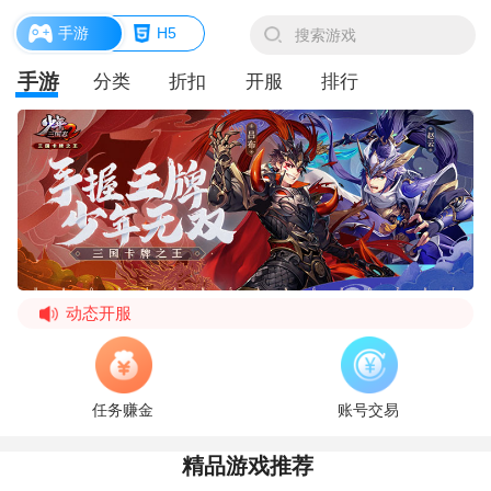
手游
H5
手游
分类
折扣
开服
排行
动态开服
战斗增益系统
PVE玩法指南（二）
任务赚金
账号交易
《猎魂觉醒》7月29日更新公告
精品游戏推荐