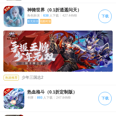
神骑世界（0.1折逍遥问天）
|
|
角色扮演
638
人下载
427.44MB
下载
首充双倍
炫酷时装
少年三国志2
热游推荐
热血格斗（0.1折定制版）
|
|
卡牌
893
人下载
247.84MB
下载