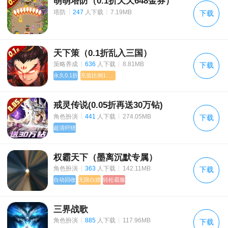
萌萌塔防（0.1折天天648金券）
《王城无双》试玩转游活动
|
|
塔防
247
人下载
7.19MB
下载
《乱石迷阵（共享充值版）》充值活动
半熟英雄（天天刷充值）上线福利
天下策（0.1折乱入三国）
|
|
策略养成
636
人下载
8.81MB
下载
动态开服公告
永久0.1折
充值比例1:1000
动态开服公告
戒灵传说(0.05折再送30万钻)
|
|
角色扮演
441
人下载
274.05MB
下载
超清狩猎
权霸天下（墨离沉默专属）
|
|
角色扮演
363
人下载
142.11MB
下载
自动回收
无限白嫖
轻松霸服
三界战歌
|
|
角色扮演
885
人下载
117.96MB
下载