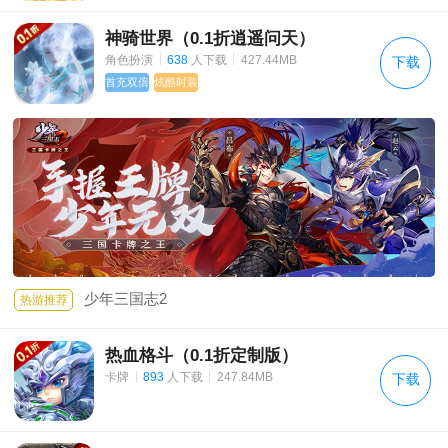
神骑世界（0.1折逍遥问天）
|
|
角色扮演
638
人下载
427.44MB
下载
首充双倍
炫酷时装
少年三国志2
热游推荐
热血格斗（0.1折定制版）
|
|
卡牌
893
人下载
247.84MB
下载