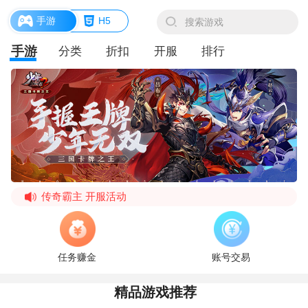
手游
H5
手游
分类
折扣
开服
排行
传奇霸主 开服活动
传奇霸主 神器合服活动
《原始传奇》4月12日 更新公告
任务赚金
账号交易
《原始传奇》6月18日 维护公告
精品游戏推荐