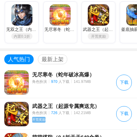
《原始传奇》6月18日 更新公告
教主之家（GM版）福利介绍
《王城无双》试玩转游活动
无双之王（内置0.1折）
无尽寒冬（蛇年破冰高爆）
武器之王（起源专属爽送充）
内置0.1折
开荒奖励
《乱石迷阵（共享充值版）》充值活动
半熟英雄（天天刷充值）上线福利
人气热门
最新上架
动态开服公告
无尽寒冬（蛇年破冰高爆）
动态开服公告
|
|
角色扮演
970
人下载
141.97MB
下载
动态开服
战斗增益系统
武器之王（起源专属爽送充）
|
|
角色扮演
726
人下载
142.21MB
下载
PVE玩法指南（二）
开荒奖励
《猎魂觉醒》7月29日更新公告