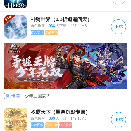
神骑世界（0.1折逍遥问天）
|
|
角色扮演
638
人下载
427.44MB
下载
首充双倍
炫酷时装
少年三国志2
新游推荐
权霸天下（墨离沉默专属）
|
|
角色扮演
363
人下载
142.11MB
下载
自动回收
无限白嫖
轻松霸服