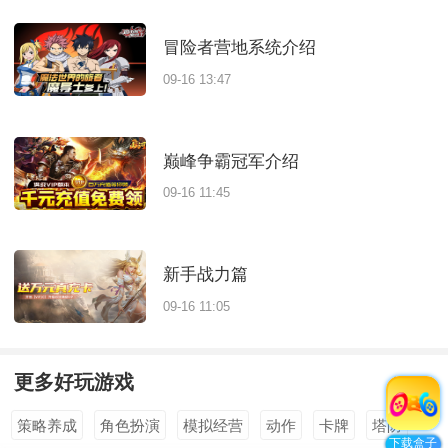
冒险者营地系统介绍
09-16 13:47
巅峰争霸冠军介绍
09-16 11:45
新手战力篇
09-16 11:05
更多好玩游戏
全部
>
策略养成
角色扮演
模拟经营
动作
卡牌
塔防
下载盒子