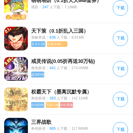
萌萌塔防（0.1折天天648金券）
《梦幻西游》2021年7月28日更新公告
|
|
塔防
247
人下载
7.19MB
下载
《斗罗大陆2绝世唐门》3月19日全平台公测
《吞星》 停运公告
天下策（0.1折乱入三国）
|
|
策略养成
636
人下载
8.81MB
下载
剑弑天下 本周合服方案初版如下
永久0.1折
充值比例1:1000
《九州觅仙录》明日合服终版
戒灵传说(0.05折再送30万钻)
|
|
角色扮演
441
人下载
274.05MB
下载
超清狩猎
权霸天下（墨离沉默专属）
|
|
角色扮演
363
人下载
142.11MB
下载
自动回收
无限白嫖
轻松霸服
三界战歌
|
|
角色扮演
885
人下载
117.96MB
下载