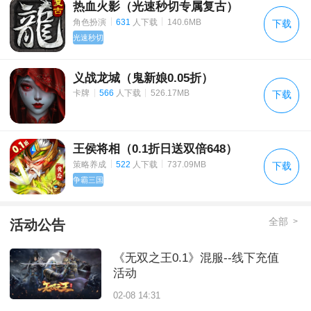
热血火影（光速秒切专属复古）
|
|
角色扮演
631
人下载
140.6MB
下载
光速秒切
义战龙城（鬼新娘0.05折）
|
|
卡牌
566
人下载
526.17MB
下载
王侯将相（0.1折日送双倍648）
|
|
策略养成
522
人下载
737.09MB
下载
争霸三国
全部
>
活动公告
《无双之王0.1》混服--线下充值
活动
02-08 14:31