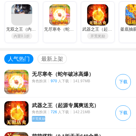
《原始传奇》6月18日 更新公告
教主之家（GM版）福利介绍
《王城无双》试玩转游活动
无双之王（内置0.1折）
无尽寒冬（蛇年破冰高爆）
武器之王（起源专属爽送充）
内置0.1折
开荒奖励
《乱石迷阵（共享充值版）》充值活动
半熟英雄（天天刷充值）上线福利
人气热门
最新上架
动态开服公告
无尽寒冬（蛇年破冰高爆）
动态开服公告
|
|
角色扮演
970
人下载
141.97MB
下载
动态开服
战斗增益系统
武器之王（起源专属爽送充）
|
|
角色扮演
726
人下载
142.21MB
下载
PVE玩法指南（二）
开荒奖励
《猎魂觉醒》7月29日更新公告