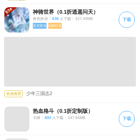
神骑世界（0.1折逍遥问天）
|
|
角色扮演
638
人下载
427.44MB
下载
首充双倍
炫酷时装
少年三国志2
热游推荐
热血格斗（0.1折定制版）
|
|
卡牌
893
人下载
247.84MB
下载