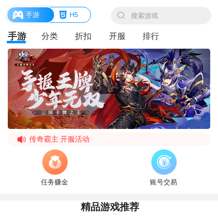
手游
H5
手游
分类
折扣
开服
排行
传奇霸主 开服活动
传奇霸主 神器合服活动
《原始传奇》4月12日 更新公告
任务赚金
账号交易
《原始传奇》6月18日 维护公告
精品游戏推荐