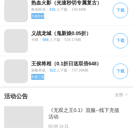
热血火影（光速秒切专属复古）
|
|
角色扮演
631
人下载
140.6MB
下载
光速秒切
义战龙城（鬼新娘0.05折）
|
|
卡牌
566
人下载
526.17MB
下载
王侯将相（0.1折日送双倍648）
|
|
策略养成
522
人下载
737.09MB
下载
争霸三国
全部
>
活动公告
《无双之王0.1》混服--线下充值
活动
02-08 14:31