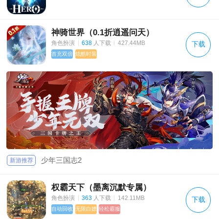
神骑世界（0.1折逍遥问天）
|
|
角色扮演
638
人下载
427.44MB
下载
首充双倍
炫酷时装
少年三国志2
新游推荐
权霸天下（墨离沉默专属）
|
|
角色扮演
363
人下载
142.11MB
下载
自动回收
无限白嫖
轻松霸服