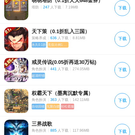
萌萌塔防（0.1折天天648金券）
《梦幻西游》2021年7月28日更新公告
|
|
塔防
247
人下载
7.19MB
下载
《斗罗大陆2绝世唐门》3月19日全平台公测
《吞星》 停运公告
天下策（0.1折乱入三国）
|
|
策略养成
636
人下载
8.81MB
下载
剑弑天下 本周合服方案初版如下
永久0.1折
充值比例1:1000
《九州觅仙录》明日合服终版
戒灵传说(0.05折再送30万钻)
|
|
角色扮演
441
人下载
274.05MB
下载
超清狩猎
权霸天下（墨离沉默专属）
|
|
角色扮演
363
人下载
142.11MB
下载
自动回收
无限白嫖
轻松霸服
三界战歌
|
|
角色扮演
885
人下载
117.96MB
下载