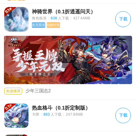
神骑世界（0.1折逍遥问天）
|
|
角色扮演
638
人下载
427.44MB
下载
首充双倍
炫酷时装
少年三国志2
热游推荐
热血格斗（0.1折定制版）
|
|
卡牌
893
人下载
247.84MB
下载