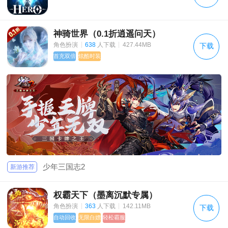
神骑世界（0.1折逍遥问天）
|
|
角色扮演
638
人下载
427.44MB
下载
首充双倍
炫酷时装
少年三国志2
新游推荐
权霸天下（墨离沉默专属）
|
|
角色扮演
363
人下载
142.11MB
下载
自动回收
无限白嫖
轻松霸服