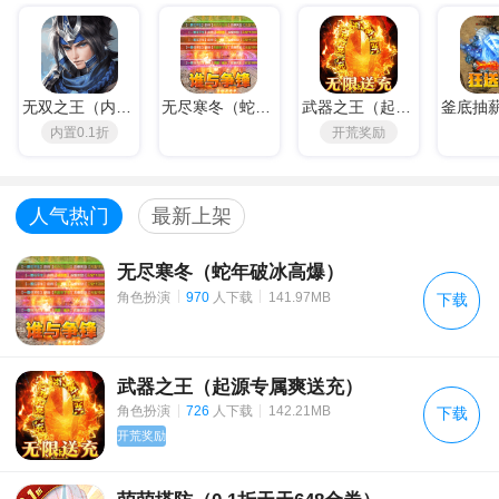
《王城无双》试玩转游活动
《乱石迷阵（共享充值版）》充值活动
半熟英雄（天天刷充值）上线福利
无双之王（内置0.1折）
无尽寒冬（蛇年破冰高爆）
武器之王（起源专属爽送充）
内置0.1折
开荒奖励
动态开服公告
动态开服公告
人气热门
最新上架
动态开服
无尽寒冬（蛇年破冰高爆）
战斗增益系统
|
|
角色扮演
970
人下载
141.97MB
下载
PVE玩法指南（二）
《猎魂觉醒》7月29日更新公告
武器之王（起源专属爽送充）
|
|
角色扮演
726
人下载
142.21MB
下载
《梦幻西游》2021年7月28日更新公告
开荒奖励
《斗罗大陆2绝世唐门》3月19日全平台公测