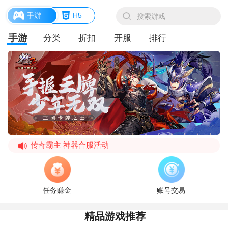
手游
H5
手游
分类
折扣
开服
排行
传奇霸主 神器合服活动
《原始传奇》4月12日 更新公告
《原始传奇》6月18日 维护公告
任务赚金
账号交易
《原始传奇》6月18日 更新公告
教主之家（GM版）福利介绍
精品游戏推荐