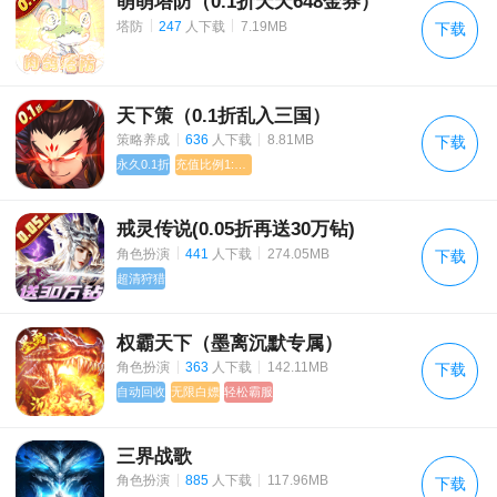
萌萌塔防（0.1折天天648金券）
《吞星》 停运公告
|
|
塔防
247
人下载
7.19MB
下载
剑弑天下 本周合服方案初版如下
天下策（0.1折乱入三国）
《九州觅仙录》明日合服终版
|
|
策略养成
636
人下载
8.81MB
下载
传奇霸主 开服活动
永久0.1折
充值比例1:1000
戒灵传说(0.05折再送30万钻)
|
|
角色扮演
441
人下载
274.05MB
下载
超清狩猎
权霸天下（墨离沉默专属）
|
|
角色扮演
363
人下载
142.11MB
下载
自动回收
无限白嫖
轻松霸服
三界战歌
|
|
角色扮演
885
人下载
117.96MB
下载