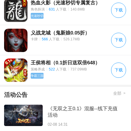
热血火影（光速秒切专属复古）
|
|
角色扮演
631
人下载
140.6MB
下载
光速秒切
义战龙城（鬼新娘0.05折）
|
|
卡牌
566
人下载
526.17MB
下载
王侯将相（0.1折日送双倍648）
|
|
策略养成
522
人下载
737.09MB
下载
争霸三国
全部
>
活动公告
《无双之王0.1》混服--线下充值
活动
02-08 14:31