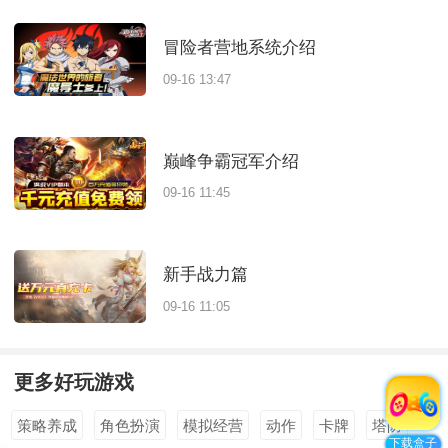
冒险者营地系统介绍
09-16 13:47
巅峰争霸冠军介绍
09-16 11:45
新手战力篇
09-16 11:05
更多好玩游戏
全部
>
策略养成
角色扮演
模拟经营
动作
卡牌
塔防
下载盒子